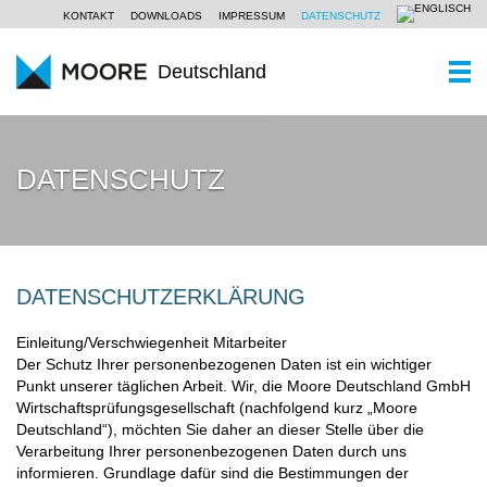
KONTAKT
DOWNLOADS
IMPRESSUM
DATENSCHUTZ
Deutschland
WER SIND WIR
DATENSCHUTZ
Ein Kurzportrait
WAS KÖNNEN WIR
Moore Global
Wirtschaftsprüfung
PARTNER UND STANDORTE
Unsere Philosophie
Steuerberatung
AKTUELLES
DATENSCHUTZERKLÄRUNG
Unternehmensberatung
KOMPETENZZENTREN
Einleitung/Verschwiegenheit Mitarbeiter
Der Schutz Ihrer personenbezogenen Daten ist ein wichtiger
Branchen
Punkt unserer täglichen Arbeit. Wir, die Moore Deutschland GmbH
KARRIERE
Wirtschaftsprüfungsgesellschaft (nachfolgend kurz „Moore
Spezialkenntnisse
Deutschland“), möchten Sie daher an dieser Stelle über die
Verarbeitung Ihrer personenbezogenen Daten durch uns
informieren. Grundlage dafür sind die Bestimmungen der