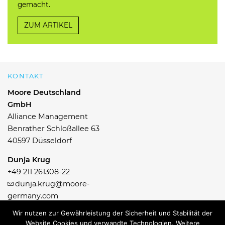
gemacht.
ZUM ARTIKEL
KONTAKT
Moore Deutschland
GmbH
Alliance Management
Benrather Schloßallee 63
40597 Düsseldorf
Dunja Krug
+49 211 261308-22
dunja.krug@moore-
germany.com
Wir nutzen zur Gewährleistung der Sicherheit und Stabilität der
Website Cookies und verwandte Technologien. Weitere
© 2026 Moore Deutschland GmbH