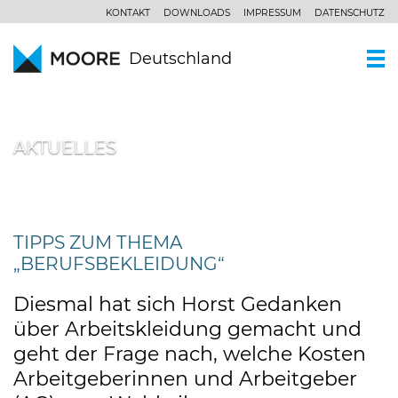
KONTAKT
DOWNLOADS
IMPRESSUM
DATENSCHUTZ
Deutschland
WER SIND WIR
AKTUELLES
Ein Kurzportrait
WAS KÖNNEN WIR
Moore Global
Wirtschaftsprüfung
PARTNER UND STANDORTE
Unsere Philosophie
Steuerberatung
AKTUELLES
TIPPS ZUM THEMA
„BERUFSBEKLEIDUNG“
Unternehmensberatung
KOMPETENZZENTREN
Branchen
Diesmal hat sich Horst Gedanken
KARRIERE
über Arbeitskleidung gemacht und
Spezialkenntnisse
geht der Frage nach, welche Kosten
Arbeitgeberinnen und Arbeitgeber