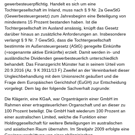
gewerbesteuerpflichtig. Handelt es sich um eine
Tochtergesellschaft im Inland, muss nach § 9 Nr. 2a GewStG
(Gewerbesteuergesetz) zum Jahresbeginn eine Beteiligung von
mindestens 15 Prozent bestanden haben. Ist die
Tochtergesellschaft im Ausland ansässig, knüpft das Gesetz
darüber hinaus an zusätzliche Anforderungen an. Insbesondere
verlangt § 9 Nr. 7 GewStG, dass die Tochtergesellschaft
bestimmte im Außensteuergesetz (AStG) geregelte Einkünfte
(=sogenannte aktive Einkünfte) erzielt. Damit werden in- und
ausländische Dividenden gewerbesteuerlich unterschiedlich
behandelt. Das Finanzgericht Münster hat in seinem Urteil vom
20.9.2016 (Az. 9 K 3911/13 F) Zweifel an der Vereinbarkeit dieser
Ungleichbehandlung mit dem Unionsrecht geäußert und die
Frage dem Europäischen Gerichtshof (EuGH) zur Entscheidung
vorgelegt. Dem lag der folgende Sachverhalt zugrunde:
Die Klägerin, eine KGaA, war Organträgerin einer GmbH im
Rahmen einer ertragsteuerlichen Organschaft und an dieser zu
100 Prozent beteiligt. Die GmbH hielt wiederum 100 Prozent an
einer australischen Limited, welche die Funktion einer
Holdinggesellschaft für weitere Beteiligungen im australischen
und asiatischen Raum übernahm. Im Streitjahr 2009 erfolgte eine
Gewinnausschüttung von einer philippinischen