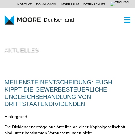
KONTAKT
DOWNLOADS
IMPRESSUM
DATENSCHUTZ
Deutschland
WER SIND WIR
AKTUELLES
Ein Kurzportrait
WAS KÖNNEN WIR
Moore Global
Wirtschaftsprüfung
PARTNER UND STANDORTE
Unsere Philosophie
Steuerberatung
AKTUELLES
MEILENSTEINENTSCHEIDUNG: EUGH
KIPPT DIE GEWERBESTEUERLICHE
Unternehmensberatung
KOMPETENZZENTREN
UNGLEICHBEHANDLUNG VON
Branchen
DRITTSTAATENDIVIDENDEN
KARRIERE
Spezialkenntnisse
Hintergrund
Die Dividendenerträge aus Anteilen an einer Kapitalgesellschaft
sind unter bestimmten Voraussetzungen nicht