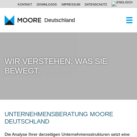
KONTAKT
DOWNLOADS
IMPRESSUM
DATENSCHUTZ
Deutschland
WER SIND WIR
Ein Kurzportrait
WAS KÖNNEN WIR
WIR VERSTEHEN, WAS SIE
Moore Global
Wirtschaftsprüfung
PARTNER UND STANDORTE
BEWEGT.
Unsere Philosophie
Steuerberatung
AKTUELLES
Unternehmensberatung
KOMPETENZZENTREN
Branchen
KARRIERE
UNTERNEHMENSBERATUNG MOORE
Spezialkenntnisse
DEUTSCHLAND
Die Analyse Ihrer derzeitigen Unternehmensstrukturen setzt eine