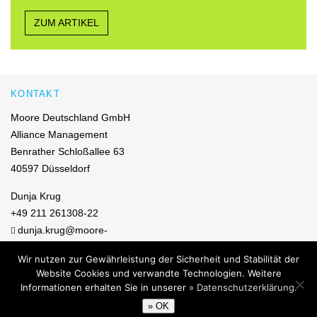
ZUM ARTIKEL
KONTAKT
Moore Deutschland GmbH
Alliance Management
Benrather Schloßallee 63
40597 Düsseldorf
Dunja Krug
+49 211 261308-22
dunja.krug@moore-
germany.com
Wir nutzen zur Gewährleistung der Sicherheit und Stabilität der
Website Cookies und verwandte Technologien. Weitere
© 2026 Moore Deutschland GmbH
Informationen erhalten Sie in unserer
» Datenschutzerklärung.
Sitemap
Impressum
Disclaimer
Datenschutzerklärung
Moore Global
» OK