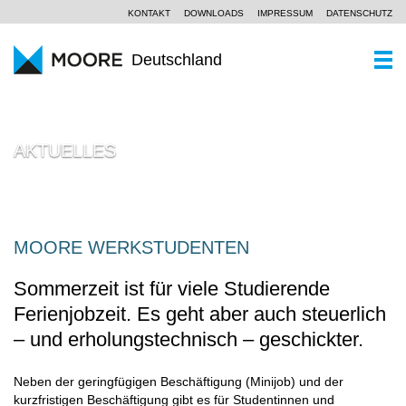
KONTAKT
DOWNLOADS
IMPRESSUM
DATENSCHUTZ
Deutschland
WER SIND WIR
AKTUELLES
Ein Kurzportrait
WAS KÖNNEN WIR
Moore Global
Wirtschaftsprüfung
PARTNER UND STANDORTE
Unsere Philosophie
Steuerberatung
AKTUELLES
MOORE WERKSTUDENTEN
Unternehmensberatung
KOMPETENZZENTREN
Sommerzeit ist für viele Studierende
Branchen
Ferienjobzeit. Es geht aber auch steuerlich
KARRIERE
– und erholungstechnisch – geschickter.
Spezialkenntnisse
Neben der geringfügigen Beschäftigung (Minijob) und der
kurzfristigen Beschäftigung gibt es für Studentinnen und