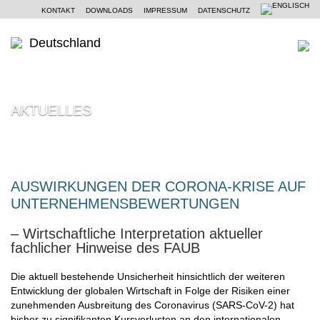
KONTAKT
DOWNLOADS
IMPRESSUM
DATENSCHUTZ
Deutschland
WER SIND WIR
AKTUELLES
Ein Kurzportrait
WAS KÖNNEN WIR
Moore Global
Wirtschaftsprüfung
PARTNER UND STANDORTE
Unsere Philosophie
Steuerberatung
AKTUELLES
AUSWIRKUNGEN DER CORONA-KRISE AUF
UNTERNEHMENSBEWERTUNGEN
Unternehmensberatung
KOMPETENZZENTREN
– Wirtschaftliche Interpretation aktueller
Branchen
fachlicher Hinweise des FAUB
KARRIERE
Spezialkenntnisse
Die aktuell bestehende Unsicherheit hinsichtlich der weiteren
Entwicklung der globalen Wirtschaft in Folge der Risiken einer
zunehmenden Ausbreitung des Coronavirus (SARS-CoV-2) hat
bisher zu signifikanten Kursverlusten an den internationalen