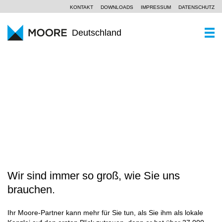
KONTAKT
DOWNLOADS
IMPRESSUM
DATENSCHUTZ
Deutschland
WER SIND WIR
Ein Kurzportrait
WAS KÖNNEN WIR
WANDEL ERFOLGREICH GESTALTEN
Moore Global
Wirtschaftsprüfung
PARTNER UND STANDORTE
Unsere Philosophie
Steuerberatung
AKTUELLES
SCROLL
Unternehmensberatung
KOMPETENZZENTREN
Branchen
Wir sind immer so groß, wie Sie uns
KARRIERE
brauchen.
Spezialkenntnisse
Ihr Moore-Partner kann mehr für Sie tun, als Sie ihm als lokale