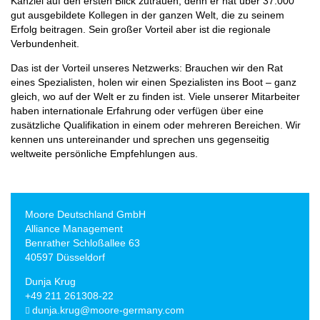
Kanzlei auf den ersten Blick zutrauen, denn er hat über 37.000
gut ausgebildete Kollegen in der ganzen Welt, die zu seinem
Erfolg beitragen. Sein großer Vorteil aber ist die regionale
Verbundenheit.
Das ist der Vorteil unseres Netzwerks: Brauchen wir den Rat
eines Spezialisten, holen wir einen Spezialisten ins Boot – ganz
gleich, wo auf der Welt er zu finden ist. Viele unserer Mitarbeiter
haben internationale Erfahrung oder verfügen über eine
zusätzliche Qualifikation in einem oder mehreren Bereichen. Wir
kennen uns untereinander und sprechen uns gegenseitig
weltweite persönliche Empfehlungen aus.
Moore Deutschland GmbH
Alliance Management
Benrather Schloßallee 63
40597 Düsseldorf
Dunja Krug
+49 211 261308-22
dunja.krug@moore-germany.com