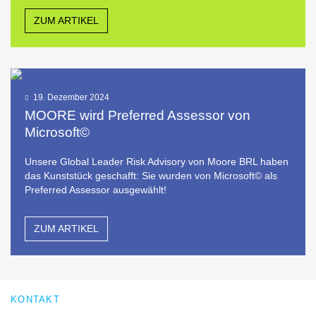
ZUM ARTIKEL
19. Dezember 2024
MOORE wird Preferred Assessor von
Microsoft©
Unsere Global Leader Risk Advisory von Moore BRL haben
das Kunststück geschafft: Sie wurden von Microsoft© als
Preferred Assessor ausgewählt!
ZUM ARTIKEL
KONTAKT