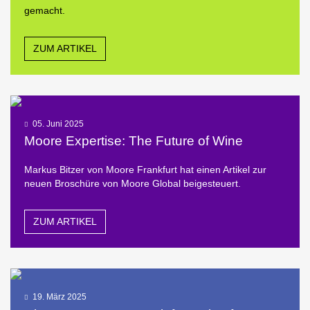
gemacht.
ZUM ARTIKEL
05. Juni 2025
Moore Expertise: The Future of Wine
Markus Bitzer von Moore Frankfurt hat einen Artikel zur
neuen Broschüre von Moore Global beigesteuert.
ZUM ARTIKEL
19. März 2025