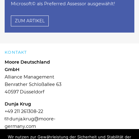
Microsoft© als Preferred Assessor ausgewählt!
ZUM ARTIKEL
KONTAKT
Moore Deutschland
GmbH
Alliance Management
Benrather Schloßallee 63
40597 Düsseldorf
Dunja Krug
+49 211 261308-22
dunja.krug@moore-
germany.com
Wir nutzen zur Gewährleistung der Sicherheit und Stabilität der