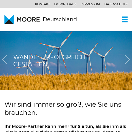
KONTAKT
DOWNLOADS
IMPRESSUM
DATENSCHUTZ
Deutschland
WER SIND WIR
Ein Kurzportrait
WAS KÖNNEN WIR
WANDEL ERFOLGREICH
Moore Global
GESTALTEN
Wirtschaftsprüfung
PARTNER UND STANDORTE
Unsere Philosophie
Steuerberatung
AKTUELLES
SCROLL
Unternehmensberatung
KOMPETENZZENTREN
Branchen
Wir sind immer so groß, wie Sie uns
KARRIERE
brauchen.
Spezialkenntnisse
Ihr Moore-Partner kann mehr für Sie tun, als Sie ihm als