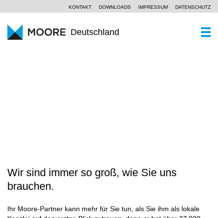
KONTAKT
DOWNLOADS
IMPRESSUM
DATENSCHUTZ
Deutschland
WER SIND WIR
Ein Kurzportrait
WAS KÖNNEN WIR
WANDEL ERFOLGREICH GESTALTEN
Moore Global
Wirtschaftsprüfung
PARTNER UND STANDORTE
Unsere Philosophie
Steuerberatung
AKTUELLES
SCROLL
Unternehmensberatung
KOMPETENZZENTREN
Branchen
Wir sind immer so groß, wie Sie uns
KARRIERE
brauchen.
Spezialkenntnisse
Ihr Moore-Partner kann mehr für Sie tun, als Sie ihm als lokale