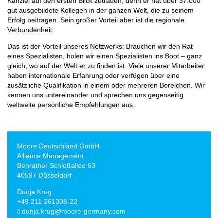
Kanzlei auf den ersten Blick zutrauen, denn er hat über 37.000
gut ausgebildete Kollegen in der ganzen Welt, die zu seinem
Erfolg beitragen. Sein großer Vorteil aber ist die regionale
Verbundenheit.
Das ist der Vorteil unseres Netzwerks: Brauchen wir den Rat
eines Spezialisten, holen wir einen Spezialisten ins Boot – ganz
gleich, wo auf der Welt er zu finden ist. Viele unserer Mitarbeiter
haben internationale Erfahrung oder verfügen über eine
zusätzliche Qualifikation in einem oder mehreren Bereichen. Wir
kennen uns untereinander und sprechen uns gegenseitig
weltweite persönliche Empfehlungen aus.
Moore Deutschland GmbH
Alliance Management
Benrather Schloßallee 63
40597 Düsseldorf
Dunja Krug
+49 211 261308-22
dunja.krug@moore-germany.com