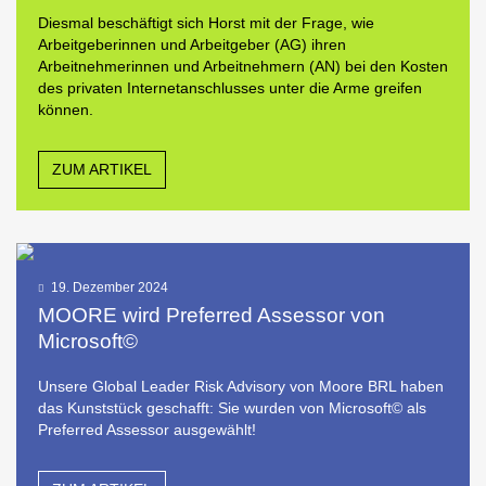
Diesmal beschäftigt sich Horst mit der Frage, wie
Arbeitgeberinnen und Arbeitgeber (AG) ihren
Arbeitnehmerinnen und Arbeitnehmern (AN) bei den Kosten
des privaten Internetanschlusses unter die Arme greifen
können.
ZUM ARTIKEL
19. Dezember 2024
MOORE wird Preferred Assessor von
Microsoft©
Unsere Global Leader Risk Advisory von Moore BRL haben
das Kunststück geschafft: Sie wurden von Microsoft© als
Preferred Assessor ausgewählt!