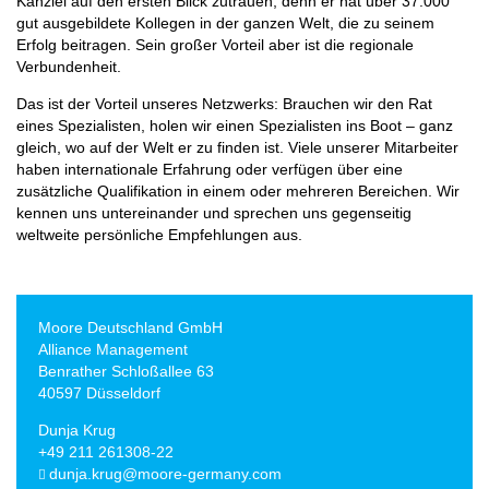
Kanzlei auf den ersten Blick zutrauen, denn er hat über 37.000
gut ausgebildete Kollegen in der ganzen Welt, die zu seinem
Erfolg beitragen. Sein großer Vorteil aber ist die regionale
Verbundenheit.
Das ist der Vorteil unseres Netzwerks: Brauchen wir den Rat
eines Spezialisten, holen wir einen Spezialisten ins Boot – ganz
gleich, wo auf der Welt er zu finden ist. Viele unserer Mitarbeiter
haben internationale Erfahrung oder verfügen über eine
zusätzliche Qualifikation in einem oder mehreren Bereichen. Wir
kennen uns untereinander und sprechen uns gegenseitig
weltweite persönliche Empfehlungen aus.
Moore Deutschland GmbH
Alliance Management
Benrather Schloßallee 63
40597 Düsseldorf
Dunja Krug
+49 211 261308-22
dunja.krug@moore-germany.com