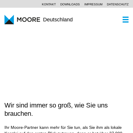
KONTAKT
DOWNLOADS
IMPRESSUM
DATENSCHUTZ
Deutschland
WER SIND WIR
Ein Kurzportrait
WAS KÖNNEN WIR
WANDEL ERFOLGREICH GESTALTEN
Moore Global
Wirtschaftsprüfung
PARTNER UND STANDORTE
Unsere Philosophie
Steuerberatung
AKTUELLES
SCROLL
Unternehmensberatung
KOMPETENZZENTREN
Branchen
Wir sind immer so groß, wie Sie uns
KARRIERE
brauchen.
Spezialkenntnisse
Ihr Moore-Partner kann mehr für Sie tun, als Sie ihm als lokale