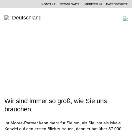
KONTAKT
DOWNLOADS
IMPRESSUM
DATENSCHUTZ
Deutschland
WER SIND WIR
Ein Kurzportrait
WAS KÖNNEN WIR
WANDEL ERFOLGREICH GESTALTEN
Moore Global
Wirtschaftsprüfung
PARTNER UND STANDORTE
Unsere Philosophie
Steuerberatung
AKTUELLES
SCROLL
Unternehmensberatung
KOMPETENZZENTREN
Branchen
Wir sind immer so groß, wie Sie uns
KARRIERE
brauchen.
Spezialkenntnisse
Ihr Moore-Partner kann mehr für Sie tun, als Sie ihm als lokale
Kanzlei auf den ersten Blick zutrauen, denn er hat über 37.000