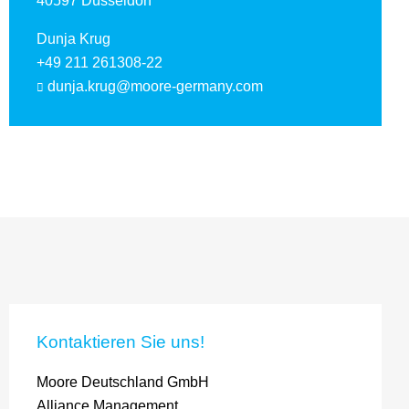
40597 Düsseldorf
Dunja Krug
+49 211 261308-22
dunja.krug@moore-germany.com
Kontaktieren Sie uns!
Moore Deutschland GmbH
Alliance Management