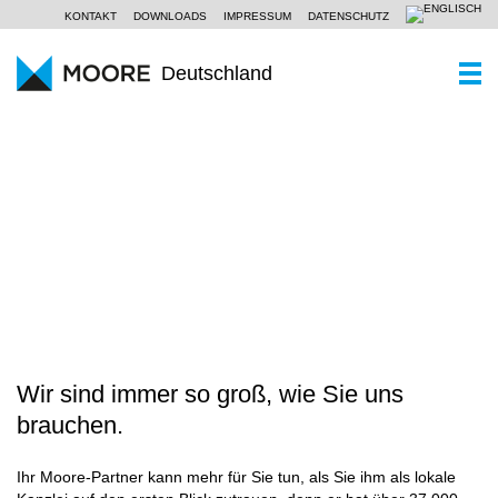
KONTAKT
DOWNLOADS
IMPRESSUM
DATENSCHUTZ
Deutschland
WER SIND WIR
Ein Kurzportrait
WAS KÖNNEN WIR
WANDEL ERFOLGREICH GESTALTEN
Moore Global
Wirtschaftsprüfung
PARTNER UND STANDORTE
Unsere Philosophie
Steuerberatung
AKTUELLES
SCROLL
Unternehmensberatung
KOMPETENZZENTREN
Branchen
Wir sind immer so groß, wie Sie uns
KARRIERE
brauchen.
Spezialkenntnisse
Ihr Moore-Partner kann mehr für Sie tun, als Sie ihm als lokale