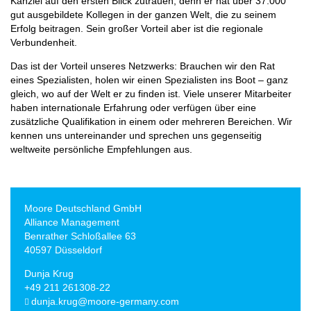
Kanzlei auf den ersten Blick zutrauen, denn er hat über 37.000
gut ausgebildete Kollegen in der ganzen Welt, die zu seinem
Erfolg beitragen. Sein großer Vorteil aber ist die regionale
Verbundenheit.
Das ist der Vorteil unseres Netzwerks: Brauchen wir den Rat
eines Spezialisten, holen wir einen Spezialisten ins Boot – ganz
gleich, wo auf der Welt er zu finden ist. Viele unserer Mitarbeiter
haben internationale Erfahrung oder verfügen über eine
zusätzliche Qualifikation in einem oder mehreren Bereichen. Wir
kennen uns untereinander und sprechen uns gegenseitig
weltweite persönliche Empfehlungen aus.
Moore Deutschland GmbH
Alliance Management
Benrather Schloßallee 63
40597 Düsseldorf
Dunja Krug
+49 211 261308-22
dunja.krug@moore-germany.com