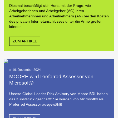
Diesmal beschäftigt sich Horst mit der Frage, wie
Arbeitgeberinnen und Arbeitgeber (AG) ihren
Arbeitnehmerinnen und Arbeitnehmern (AN) bei den Kosten
des privaten Internetanschlusses unter die Arme greifen
können.
ZUM ARTIKEL
19. Dezember 2024
MOORE wird Preferred Assessor von
Microsoft©
Unsere Global Leader Risk Advisory von Moore BRL haben
das Kunststück geschafft: Sie wurden von Microsoft© als
Preferred Assessor ausgewählt!