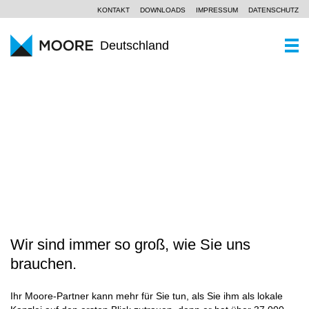
KONTAKT
DOWNLOADS
IMPRESSUM
DATENSCHUTZ
Deutschland
WER SIND WIR
Ein Kurzportrait
WAS KÖNNEN WIR
WANDEL ERFOLGREICH GESTALTEN
Moore Global
Wirtschaftsprüfung
PARTNER UND STANDORTE
Unsere Philosophie
Steuerberatung
AKTUELLES
SCROLL
Unternehmensberatung
KOMPETENZZENTREN
Branchen
Wir sind immer so groß, wie Sie uns
KARRIERE
brauchen.
Spezialkenntnisse
Ihr Moore-Partner kann mehr für Sie tun, als Sie ihm als lokale