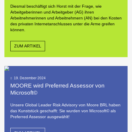
Diesmal beschäftigt sich Horst mit der Frage, wie
Arbeitgeberinnen und Arbeitgeber (AG) ihren
Arbeitnehmerinnen und Arbeitnehmern (AN) bei den Kosten
des privaten Internetanschlusses unter die Arme greifen
können.
ZUM ARTIKEL
19. Dezember 2024
MOORE wird Preferred Assessor von
Microsoft©
Unsere Global Leader Risk Advisory von Moore BRL haben
das Kunststück geschafft: Sie wurden von Microsoft© als
Preferred Assessor ausgewählt!