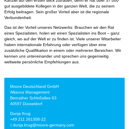
Kanzlei auf den ersten Blick zutrauen, denn er hat über 37.000
gut ausgebildete Kollegen in der ganzen Welt, die zu seinem
Erfolg beitragen. Sein großer Vorteil aber ist die regionale
Verbundenheit.
Das ist der Vorteil unseres Netzwerks: Brauchen wir den Rat
eines Spezialisten, holen wir einen Spezialisten ins Boot – ganz
gleich, wo auf der Welt er zu finden ist. Viele unserer Mitarbeiter
haben internationale Erfahrung oder verfügen über eine
zusätzliche Qualifikation in einem oder mehreren Bereichen. Wir
kennen uns untereinander und sprechen uns gegenseitig
weltweite persönliche Empfehlungen aus.
Moore Deutschland GmbH
Alliance Management
Benrather Schloßallee 63
40597 Düsseldorf
Dunja Krug
+49 211 261308-22
dunja.krug@moore-germany.com