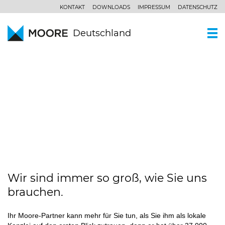
KONTAKT
DOWNLOADS
IMPRESSUM
DATENSCHUTZ
Deutschland
WER SIND WIR
Ein Kurzportrait
WAS KÖNNEN WIR
WANDEL ERFOLGREICH
Moore Global
GESTALTEN
Wirtschaftsprüfung
PARTNER UND STANDORTE
Unsere Philosophie
Steuerberatung
AKTUELLES
SCROLL
Unternehmensberatung
KOMPETENZZENTREN
Branchen
Wir sind immer so groß, wie Sie uns
KARRIERE
brauchen.
Spezialkenntnisse
Ihr Moore-Partner kann mehr für Sie tun, als Sie ihm als lokale