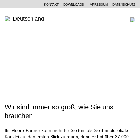
KONTAKT
DOWNLOADS
IMPRESSUM
DATENSCHUTZ
Deutschland
WER SIND WIR
Ein Kurzportrait
WAS KÖNNEN WIR
WANDEL ERFOLGREICH GESTALTEN
Moore Global
Wirtschaftsprüfung
PARTNER UND STANDORTE
Unsere Philosophie
Steuerberatung
AKTUELLES
SCROLL
Unternehmensberatung
KOMPETENZZENTREN
Branchen
Wir sind immer so groß, wie Sie uns
KARRIERE
brauchen.
Spezialkenntnisse
Ihr Moore-Partner kann mehr für Sie tun, als Sie ihm als lokale
Kanzlei auf den ersten Blick zutrauen, denn er hat über 37.000