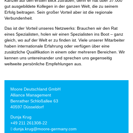
Kanzlei auf den ersten Blick zutrauen, denn er hat über 37.000
gut ausgebildete Kollegen in der ganzen Welt, die zu seinem
Erfolg beitragen. Sein großer Vorteil aber ist die regionale
Verbundenheit.
Das ist der Vorteil unseres Netzwerks: Brauchen wir den Rat
eines Spezialisten, holen wir einen Spezialisten ins Boot – ganz
gleich, wo auf der Welt er zu finden ist. Viele unserer Mitarbeiter
haben internationale Erfahrung oder verfügen über eine
zusätzliche Qualifikation in einem oder mehreren Bereichen. Wir
kennen uns untereinander und sprechen uns gegenseitig
weltweite persönliche Empfehlungen aus.
Moore Deutschland GmbH
Alliance Management
Benrather Schloßallee 63
40597 Düsseldorf
Dunja Krug
+49 211 261308-22
dunja.krug@moore-germany.com