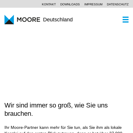
KONTAKT
DOWNLOADS
IMPRESSUM
DATENSCHUTZ
Deutschland
WER SIND WIR
Ein Kurzportrait
WAS KÖNNEN WIR
WANDEL ERFOLGREICH GESTALTEN
Moore Global
Wirtschaftsprüfung
PARTNER UND STANDORTE
Unsere Philosophie
Steuerberatung
AKTUELLES
SCROLL
Unternehmensberatung
KOMPETENZZENTREN
Branchen
Wir sind immer so groß, wie Sie uns
KARRIERE
brauchen.
Spezialkenntnisse
Ihr Moore-Partner kann mehr für Sie tun, als Sie ihm als lokale