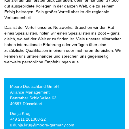
Kanzlei auf den ersten Blick zutrauen, denn er hat über 37.000
gut ausgebildete Kollegen in der ganzen Welt, die zu seinem
Erfolg beitragen. Sein großer Vorteil aber ist die regionale
Verbundenheit.
Das ist der Vorteil unseres Netzwerks: Brauchen wir den Rat
eines Spezialisten, holen wir einen Spezialisten ins Boot – ganz
gleich, wo auf der Welt er zu finden ist. Viele unserer Mitarbeiter
haben internationale Erfahrung oder verfügen über eine
zusätzliche Qualifikation in einem oder mehreren Bereichen. Wir
kennen uns untereinander und sprechen uns gegenseitig
weltweite persönliche Empfehlungen aus.
Moore Deutschland GmbH
Alliance Management
Benrather Schloßallee 63
40597 Düsseldorf
Dunja Krug
+49 211 261308-22
dunja.krug@moore-germany.com