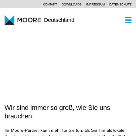
KONTAKT
DOWNLOADS
IMPRESSUM
DATENSCHUTZ
Deutschland
WER SIND WIR
Ein Kurzportrait
WAS KÖNNEN WIR
WANDEL ERFOLGREICH GESTALTEN
Moore Global
Wirtschaftsprüfung
PARTNER UND STANDORTE
Unsere Philosophie
Steuerberatung
AKTUELLES
SCROLL
Unternehmensberatung
KOMPETENZZENTREN
Branchen
Wir sind immer so groß, wie Sie uns
KARRIERE
brauchen.
Spezialkenntnisse
Ihr Moore-Partner kann mehr für Sie tun, als Sie ihm als lokale