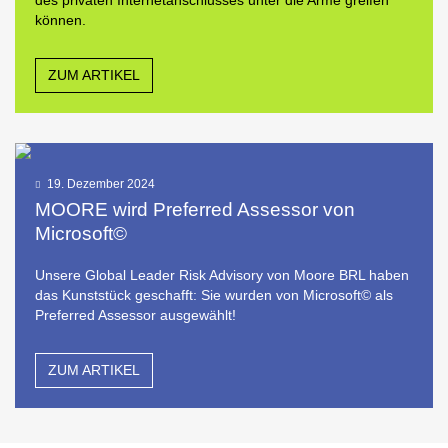
des privaten Internetanschlusses unter die Arme greifen
können.
ZUM ARTIKEL
19. Dezember 2024
MOORE wird Preferred Assessor von
Microsoft©
Unsere Global Leader Risk Advisory von Moore BRL haben
das Kunststück geschafft: Sie wurden von Microsoft© als
Preferred Assessor ausgewählt!
ZUM ARTIKEL