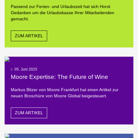
Passend zur Ferien- und Urlaubszeit hat sich Horst
Gedanken um die Urlaubskasse Ihrer Mitarbeitenden
gemacht.
ZUM ARTIKEL
05. Juni 2025
Moore Expertise: The Future of Wine
Markus Bitzer von Moore Frankfurt hat einen Artikel zur
neuen Broschüre von Moore Global beigesteuert.
ZUM ARTIKEL