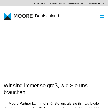
KONTAKT
DOWNLOADS
IMPRESSUM
DATENSCHUTZ
Deutschland
WER SIND WIR
Ein Kurzportrait
WAS KÖNNEN WIR
WANDEL ERFOLGREICH GESTALTEN
Moore Global
Wirtschaftsprüfung
PARTNER UND STANDORTE
Unsere Philosophie
Steuerberatung
AKTUELLES
SCROLL
Unternehmensberatung
KOMPETENZZENTREN
Branchen
Wir sind immer so groß, wie Sie uns
KARRIERE
brauchen.
Spezialkenntnisse
Ihr Moore-Partner kann mehr für Sie tun, als Sie ihm als lokale