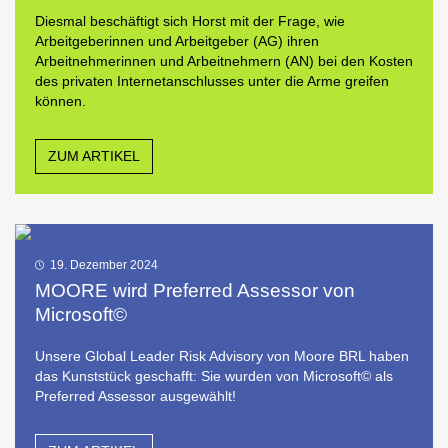
Diesmal beschäftigt sich Horst mit der Frage, wie
Arbeitgeberinnen und Arbeitgeber (AG) ihren
Arbeitnehmerinnen und Arbeitnehmern (AN) bei den Kosten
des privaten Internetanschlusses unter die Arme greifen
können.
ZUM ARTIKEL
19. Dezember 2024
MOORE wird Preferred Assessor von
Microsoft©
Unsere Global Leader Risk Advisory von Moore BRL haben
das Kunststück geschafft: Sie wurden von Microsoft© als
Preferred Assessor ausgewählt!