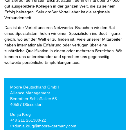
Kanzlei auf den ersten Blick zutrauen, denn er hat über 37.000
gut ausgebildete Kollegen in der ganzen Welt, die zu seinem
Erfolg beitragen. Sein großer Vorteil aber ist die regionale
Verbundenheit.
Das ist der Vorteil unseres Netzwerks: Brauchen wir den Rat
eines Spezialisten, holen wir einen Spezialisten ins Boot – ganz
gleich, wo auf der Welt er zu finden ist. Viele unserer Mitarbeiter
haben internationale Erfahrung oder verfügen über eine
zusätzliche Qualifikation in einem oder mehreren Bereichen. Wir
kennen uns untereinander und sprechen uns gegenseitig
weltweite persönliche Empfehlungen aus.
Moore Deutschland GmbH
Alliance Management
Benrather Schloßallee 63
40597 Düsseldorf
Dunja Krug
+49 211 261308-22
dunja.krug@moore-germany.com