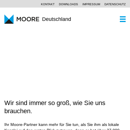
KONTAKT
DOWNLOADS
IMPRESSUM
DATENSCHUTZ
Deutschland
WER SIND WIR
Ein Kurzportrait
WAS KÖNNEN WIR
WANDEL ERFOLGREICH GESTALTEN
Moore Global
Wirtschaftsprüfung
PARTNER UND STANDORTE
Unsere Philosophie
Steuerberatung
AKTUELLES
SCROLL
Unternehmensberatung
KOMPETENZZENTREN
Branchen
Wir sind immer so groß, wie Sie uns
KARRIERE
brauchen.
Spezialkenntnisse
Ihr Moore-Partner kann mehr für Sie tun, als Sie ihm als lokale