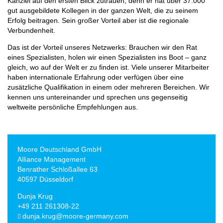
Kanzlei auf den ersten Blick zutrauen, denn er hat über 37.000
gut ausgebildete Kollegen in der ganzen Welt, die zu seinem
Erfolg beitragen. Sein großer Vorteil aber ist die regionale
Verbundenheit.
Das ist der Vorteil unseres Netzwerks: Brauchen wir den Rat
eines Spezialisten, holen wir einen Spezialisten ins Boot – ganz
gleich, wo auf der Welt er zu finden ist. Viele unserer Mitarbeiter
haben internationale Erfahrung oder verfügen über eine
zusätzliche Qualifikation in einem oder mehreren Bereichen. Wir
kennen uns untereinander und sprechen uns gegenseitig
weltweite persönliche Empfehlungen aus.
Moore Deutschland GmbH
Alliance Management
Benrather Schloßallee 63
40597 Düsseldorf
Dunja Krug
+49 211 261308-22
dunja.krug@moore-germany.com