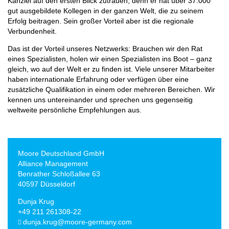
Kanzlei auf den ersten Blick zutrauen, denn er hat über 37.000
gut ausgebildete Kollegen in der ganzen Welt, die zu seinem
Erfolg beitragen. Sein großer Vorteil aber ist die regionale
Verbundenheit.
Das ist der Vorteil unseres Netzwerks: Brauchen wir den Rat
eines Spezialisten, holen wir einen Spezialisten ins Boot – ganz
gleich, wo auf der Welt er zu finden ist. Viele unserer Mitarbeiter
haben internationale Erfahrung oder verfügen über eine
zusätzliche Qualifikation in einem oder mehreren Bereichen. Wir
kennen uns untereinander und sprechen uns gegenseitig
weltweite persönliche Empfehlungen aus.
Moore Deutschland GmbH
Alliance Management
Benrather Schloßallee 63
40597 Düsseldorf
Dunja Krug
+49 211 261308-22
dunja.krug@moore-germany.com