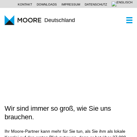
KONTAKT
DOWNLOADS
IMPRESSUM
DATENSCHUTZ
Deutschland
WER SIND WIR
Ein Kurzportrait
WAS KÖNNEN WIR
WANDEL ERFOLGREICH GESTALTEN
Moore Global
Wirtschaftsprüfung
PARTNER UND STANDORTE
Unsere Philosophie
Steuerberatung
AKTUELLES
SCROLL
Unternehmensberatung
KOMPETENZZENTREN
Branchen
Wir sind immer so groß, wie Sie uns
KARRIERE
brauchen.
Spezialkenntnisse
Ihr Moore-Partner kann mehr für Sie tun, als Sie ihm als lokale