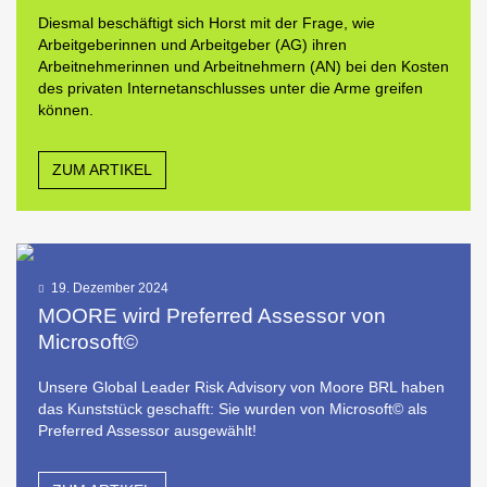
Diesmal beschäftigt sich Horst mit der Frage, wie
Arbeitgeberinnen und Arbeitgeber (AG) ihren
Arbeitnehmerinnen und Arbeitnehmern (AN) bei den Kosten
des privaten Internetanschlusses unter die Arme greifen
können.
ZUM ARTIKEL
19. Dezember 2024
MOORE wird Preferred Assessor von
Microsoft©
Unsere Global Leader Risk Advisory von Moore BRL haben
das Kunststück geschafft: Sie wurden von Microsoft© als
Preferred Assessor ausgewählt!